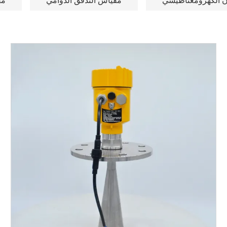
ن الكهرومغناطيسي
مقياس التدفق الدوامي
مق