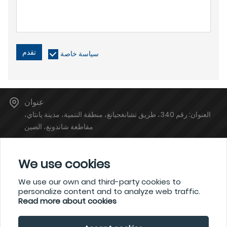
تقدم
سياسة خاصة
عنوان
العنوان: رقم 340، طريق تشانغجيانغ، منطقة التنمية، مدينة يانتاي،
مقاطعة شاندونغ، الصين
البريدالإلكتروني
atsales@atinstruments.com
We use cookies
هاتف
We use our own and third-party cookies to
+86-6778766
personalize content and to analyze web traffic.
Read more about cookies