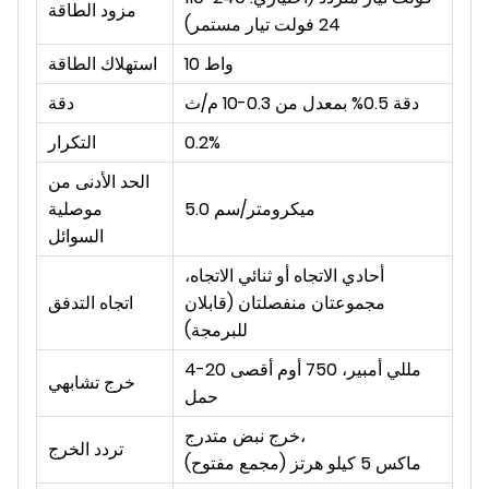
مزود الطاقة
24 فولت تيار مستمر)
10 واط
استهلاك الطاقة
دقة 0.5% بمعدل من 0.3-10 م/ث
دقة
0.2%
التكرار
الحد الأدنى من
5.0 ميكرومتر/سم
موصلية
السوائل
أحادي الاتجاه أو ثنائي الاتجاه،
مجموعتان منفصلتان (قابلان
اتجاه التدفق
للبرمجة)
4-20 مللي أمبير، 750 أوم أقصى
خرج تشابهي
حمل
خرج نبض متدرج،
تردد الخرج
(مجمع مفتوح) ماكس 5 كيلو هرتز