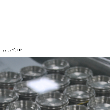
حد الضغط الزائد: ا ف ب جي بي 13.8Mpa دكتور موانئ دبي HP