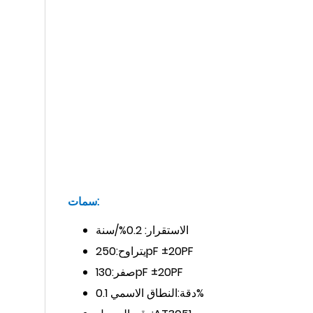
سمات:
الاستقرار: 0.2%/سنة
250pF ±20PF
يتراوح:
130pF ±20PF
صفر:
النطاق الاسمي 0.1%
دقة: