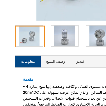
فيديو
وصف المنتج
معلومات
مقدمة
جهاز إرسال الضغط (التفاضلي) متعدد الاستخدامات وقادر على قياس تدفق السوائل أو الغازات أو البخار، بالإضافة إلى تحديد مستوى السائل وكثافته وضغطه. إنها تنتج إشارة 4 ~
20mADC تتوافق مع الضغط التفاضلي المقاس. يُعرف مستشعر جهاز الإرسال هذا بالدقة العالية والثبات، ويمكنه أيضًا قياس الضغط الساكن، والذي يمكن عرضه بسهولة على
وين عن بعد باستخدام قنوات الاتصال، وقدرات التشخيص