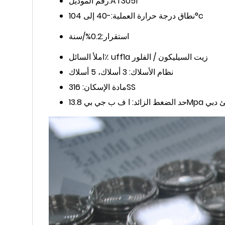
AT3051
رقم الموديل:
-40 إلى 104°c
نطاق درجة حرارة العملية:
استقرار:
0.2%/سنة
املأ السائل٪ uff1a زيت السيليكون / الفلور
نظام الأسلاك: 3 أسلاك، 5 أسلاك
مادة الإسكان: 316SS