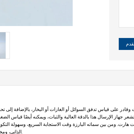
قدم
ت هارت. ومن بين سماته البارزة وقت الاستجابة السريع، وسهولة التك
الذاتي، ومخرج الحالة الاختياري لإنذارات الضغط المرتفع/المنخفض.